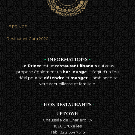
LE PRINCE
Meilleur à emporter
dans Bruxelles
Restaurant Guru 2020
-
INFORMATIONS
-
Le Prince
est un
restaurant libanais
qui vous
propose également un
bar lounge
. Il s'agit d'un lieu
idéal pour se
détendre
et
manger
. L'ambiance se
veut accueillante et familiale.
-
NOS RESTAURANTS
-
UPTOWN
Chaussée de Charleroi 57
1060 Bruxelles
Tél: +32 2 534 75 15