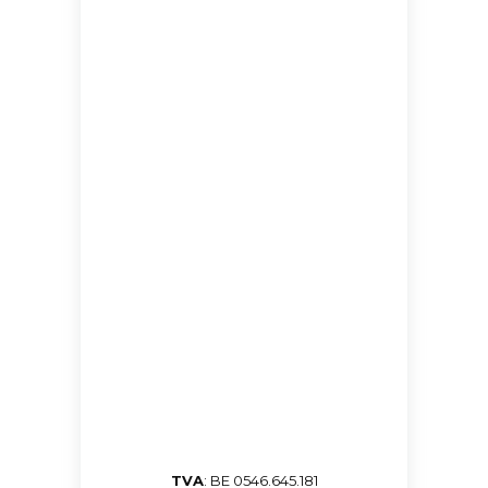
TVA
: BE 0546.645.181