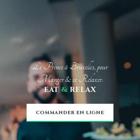
Le Prince à Bruxelles, pour
Manger & se Relaxer.
EAT
&
RELAX
COMMANDER EN LIGNE